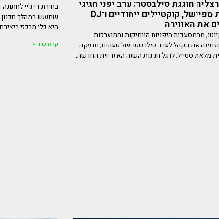
רצליה חוגגת סילבסטר: ערב יפני חגיגי
בחירת די ג'יי לחתונה
עם מנות ספיישל, קוקטיילים ייחודיים ו־DJ
שתעשו במהלך תכנון ה
ם את האווירה
היא כלי מרכזי ביצירת 
31.12 קיוטו, מהמסעדות היפניות הוותיקות והמוערכות
קרא עוד »
זמינה את הקהל לערב סילבסטר של טעמים, מוזיקה
נית מלאת סטייל. לרגל חגיגות השנה האזרחית החדשה,