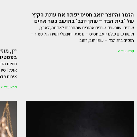
הזמר והיוצר יואב חסיס יפתח את עונת הקיץ
של "בית הבד – שמן יוגב" במושב כפר אחים
שירים ושורשים: שירים אהובים שמחברים לאדמה, לארץ,
ולשורשים שלנו יואב חסיס – פסנתר חשמלי ושירה גל טמיר –
תופים בית הבד – שמן יוגב, רחוב
יין, מו
קרא עוד »
בפסטיבל DUNE בכפר ה
חוויות מדב
אוכל | סיו
אירוח מדב
קרא עוד »