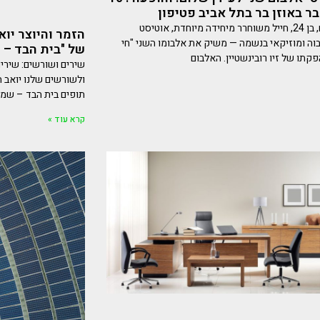
 באוזן בר בתל אביב פטיפון
עידן שלום, בן 24, חייל משוחרר מיחידה מיוחדת, אוטיסט
הזמר והיוצר יו
וה ומוזיקאי בנשמה — משיק את אלבומו השני "חי
של "בית הבד – 
קתו של זיו רובינשטיין. האלבום
שירים ושורשים: שירי
ולשורשים שלנו יואב 
תופים בית הבד – שמן י
קרא עוד »