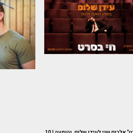
"חי בסרט" אלבום שני לעידן שלום. והופעה ! 10