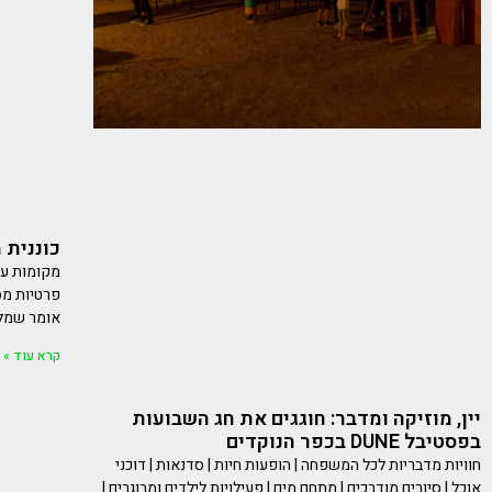
כוננית 
מקומות עב
פרטיות מס
אומר שמלב
קרא עוד »
יין, מוזיקה ומדבר: חוגגים את חג השבועות
בפסטיבל DUNE בכפר הנוקדים
חוויות מדבריות לכל המשפחה | הופעות חיות | סדנאות | דוכני
אוכל | סיורים מודרכים | מתחם מים | פעילויות לילדים ומבוגרים |