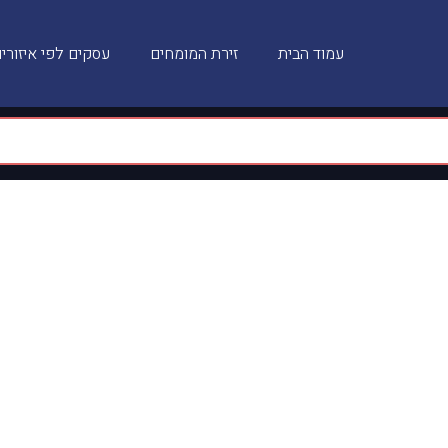
עמוד הבית
זירת המומחים
עסקים לפי איזורי
קייטנת גלישה Oran Surf