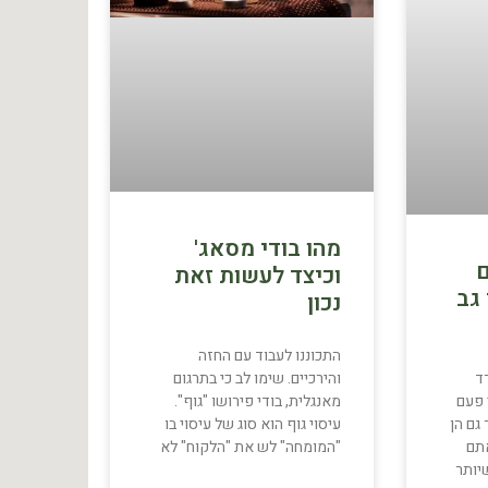
מהו בודי מסאג'
ם
וכיצד לעשות זאת
גב
נכון
התכוננו לעבוד עם החזה
והירכיים. שימו לב כי בתרגום
ד
מאנגלית, בודי פירושו "גוף".
 פעם
עיסוי גוף הוא סוג של עיסוי בו
גם הן
"המומחה" לש את "הלקוח" לא
אתם
יותר