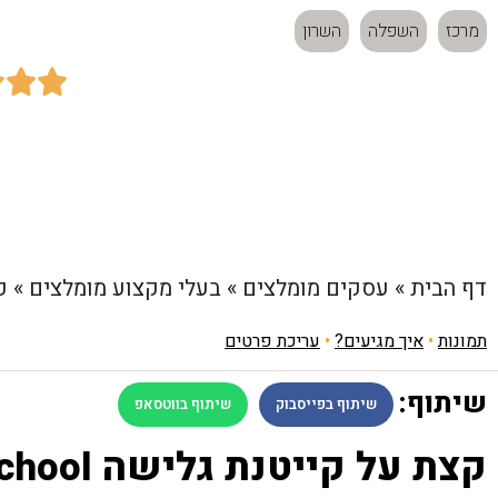
מרכז
השפלה
השרון



כתובת:
חוף תל ברוך, תל אביב
דף הבית
»
עסקים מומלצים
»
בעלי מקצוע מומלצים
»
קי
תמונות
•
איך מגיעים?
•
עריכת פרטים
שיתוף:
שיתוף בפייסבוק
שיתוף בווטסאפ
קצת על קייטנת גלישה Oran Surf School